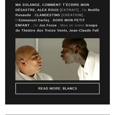
MA SOLANGE, COMMENT T’ÉCRIRE MON
DÉSASTRE, ALEX ROUX
[EXTRAIT]
.
De
Noëlle
Renaude .
CLANDESTINS
[CRÉATION]
.
D'
Emmanuel Darley .
DORS MON PETIT
ENFANT
.
De
Jon Fosse .
Mise en scène
troupe
du Théâtre des Treize Vents, Jean-Claude Fall
READ MORE: BLANCS