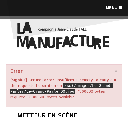
MENU
×
Error
[sigplus] Critical error:
Insufficient memory to carry out
the requested operation on
root
/images/Le-Grand-
, 1500000 bytes
Parler/Le-Grand-Parler00.jpg
required, -8388608 bytes available.
METTEUR EN SCÈNE