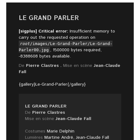
LE GRAND PARLER
[sigplus] Critical error:
Insufficient memory to
carry out the requested operation on
root
/images/Le-Grand-Parler/Le-Grand-
, 1500000 bytes required,
Parler00.jpg
-8388608 bytes available.
De
Pierre Clastres .
Mise en scène
Jean-Claude
Fall
{gallery}Le-Grand-Parler{/gallery}
LE GRAND PARLER
De
Pierre Clastres
Mise en scène
Jean-Claude Fall
Costumes
Marie Delphin
Lumières
Martine André, Jean-Claude Fall