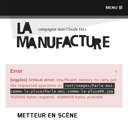
MENU
×
Error
[sigplus] Critical error:
Insufficient memory to carry out
the requested operation on
root
/images/Parle-moi-
,
comme-la-pluie/Parle-moi-comme-la-pluie00.jpg
1500000 bytes required, -8388608 bytes available.
METTEUR EN SCÈNE