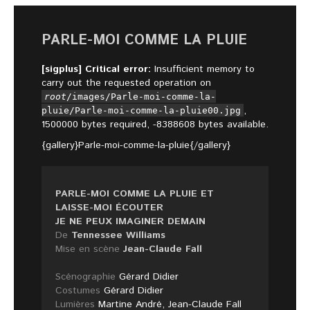
PARLE-MOI COMME LA PLUIE
[sigplus] Critical error:
Insufficient memory to
carry out the requested operation on
root
/images/Parle-moi-comme-la-
,
pluie/Parle-moi-comme-la-pluie00.jpg
1500000 bytes required, -8388608 bytes available.
{gallery}Parle-moi-comme-la-pluie{/gallery}
PARLE-MOI COMME LA PLUIE ET
LAISSE-MOI ÉCOUTER
JE NE PEUX IMAGINER DEMAIN
De
Tennessee Williams
Mise en scène
Jean-Claude Fall
Scénographie
Gérard Didier
Costumes
Gérard Didier
Lumières
Martine André, Jean-Claude Fall