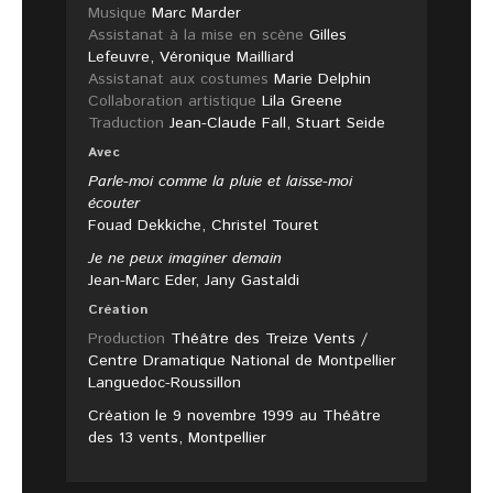
Musique
Marc Marder
Assistanat à la mise en scène
Gilles
Lefeuvre, Véronique Mailliard
Assistanat aux costumes
Marie Delphin
Collaboration artistique
Lila Greene
Traduction
Jean-Claude Fall, Stuart Seide
Avec
Parle-moi comme la pluie et laisse-moi
écouter
Fouad Dekkiche, Christel Touret
Je ne peux imaginer demain
Jean-Marc Eder, Jany Gastaldi
Création
Production
Théâtre des Treize Vents /
Centre Dramatique National de Montpellier
Languedoc-Roussillon
Création le 9 novembre 1999 au Théâtre
des 13 vents, Montpellier