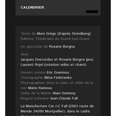
CALENDRIER
Texte de
Moni Grégo (d’après Strindberg)
,
Éditions Théâtrales du Grand Sud Ouest
Un spectacle de
Roxane Borgna
Avec
Jacques Descordes et Roxane Borgna (jeu)
Laurent Rojol (création vidéo et chant)
Univers sonore
Eric Guennou
Chorégraphie
Mitia Fédotenko
Photographies dans la vidéo et vidéo de la
mer
Marie Rameau
Vidéo de la Marée
Alain Demissy
Regard extérieur
Jean-Claude Fall
La Manufacture Cie J-C Fall (2903 route de
Mende 34090 Montpellier), dans le cadre